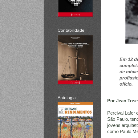
Contabilidade
Em 12 de
completa
de móve
profissi
ofício.
Antologia
Por Jean Toset
Percival Lafer
São Paulo, tend
jovens arquitet
como Paulo Me