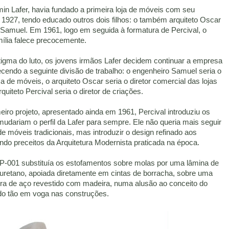
min Lafer, havia fundado a primeira loja de móveis com seu
927, tendo educado outros dois filhos: o também arquiteto Oscar
 Samuel. Em 1961, logo em seguida à formatura de Percival, o
mília falece precocemente.
tigma do luto, os jovens irmãos Lafer decidem continuar a empresa
ecendo a seguinte divisão de trabalho: o engenheiro Samuel seria o
ica de móveis, o arquiteto Oscar seria o diretor comercial das lojas
quiteto Percival seria o diretor de criações.
iro projeto, apresentado ainda em 1961, Percival introduziu os
udariam o perfil da Lafer para sempre. Ele não queria mais seguir
e móveis tradicionais, mas introduzir o design refinado aos
do preceitos da Arquitetura Modernista praticada na época.
P-001 substituía os estofamentos sobre molas por uma lâmina de
uretano, apoiada diretamente em cintas de borracha, sobre uma
ura de aço revestido com madeira, numa alusão ao conceito do
o tão em voga nas construções.