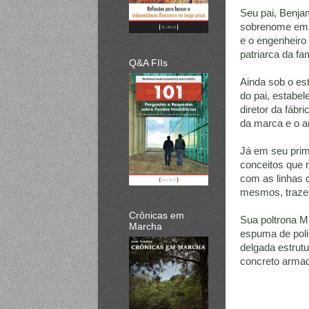
Seu pai, Benja
sobrenome em 1
e o engenheiro
patriarca da fa
Q&A FIIs
Ainda sob o es
do pai, estabel
diretor da fábr
da marca e o ar
Já em seu prime
conceitos que m
com as linhas d
mesmos, trazen
Crônicas em
Sua poltrona M
Marcha
espuma de poli
delgada estrut
concreto armad