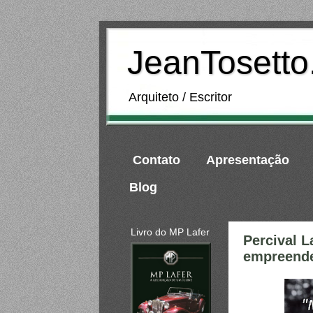
JeanTosett
Arquiteto / Escritor
Contato
Apresentação
Blog
Livro do MP Lafer
Percival L
empreend