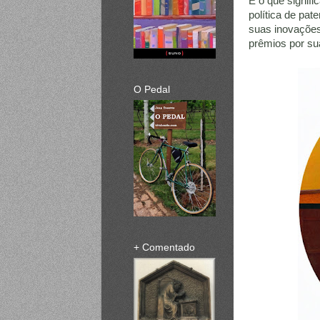
E o que signifi
política de pat
suas inovações
prêmios por su
O Pedal
+ Comentado