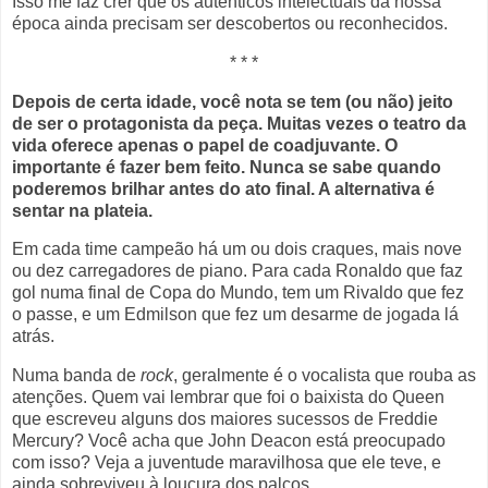
Isso me faz crer que os autênticos intelectuais da nossa
época ainda precisam ser descobertos ou reconhecidos.
* * *
Depois de certa idade, você nota se tem (ou não) jeito
de ser o protagonista da peça. Muitas vezes o teatro da
vida oferece apenas o papel de coadjuvante. O
importante é fazer bem feito. Nunca se sabe quando
poderemos brilhar antes do ato final. A alternativa é
sentar na plateia.
Em cada time campeão há um ou dois craques, mais nove
ou dez carregadores de piano. Para cada Ronaldo que faz
gol numa final de Copa do Mundo, tem um Rivaldo que fez
o passe, e um Edmilson que fez um desarme de jogada lá
atrás.
Numa banda de
rock
, geralmente é o vocalista que rouba as
atenções. Quem vai lembrar que foi o baixista do Queen
que escreveu alguns dos maiores sucessos de Freddie
Mercury? Você acha que John Deacon está preocupado
com isso? Veja a juventude maravilhosa que ele teve, e
ainda sobreviveu à loucura dos palcos.