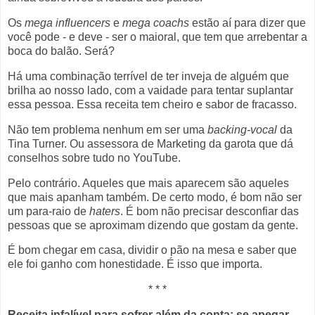
Os
mega influencers
e
mega coachs
estão aí para dizer que
você pode - e deve - ser o maioral, que tem que arrebentar a
boca do balão. Será?
Há uma combinação terrível de ter inveja de alguém que
brilha ao nosso lado, com a vaidade para tentar suplantar
essa pessoa. Essa receita tem cheiro e sabor de fracasso.
Não tem problema nenhum em ser uma
backing-vocal
da
Tina Turner. Ou assessora de Marketing da garota que dá
conselhos sobre tudo no YouTube.
Pelo contrário. Aqueles que mais aparecem são aqueles
que mais apanham também. De certo modo, é bom não ser
um para-raio de
haters
. É bom não precisar desconfiar das
pessoas que se aproximam dizendo que gostam da gente.
É bom chegar em casa, dividir o pão na mesa e saber que
ele foi ganho com honestidade. É isso que importa.
* * *
Receita infalível para sofrer além da conta: se apegar