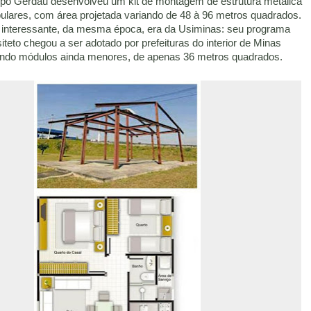
o Gerdau desenvolveu um kit de montagem de estrutura metálica
ulares, com área projetada variando de 48 à 96 metros quadrados.
 interessante, da mesma época, era da Usiminas: seu programa
eto chegou a ser adotado por prefeituras do interior de Minas
endo módulos ainda menores, de apenas 36 metros quadrados.