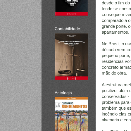
desde o fim do
tendo se conso
conseguem ven
comparado à ou
grande porte, c
Contabilidade
apartamentos.
No Brasil, o us
década vem con
pequeno porte, 
residências vo
concreto armad
mão de obra.
A estrutura me
positivo, além 
Antologia
conservadas - 
problema para o
também que est
incêndio elas 
alvenaria e co