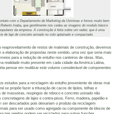
ntato com o Departamento de Marketing da Usiminas e fomos muito bem
 Roberto Inaba
,
que gentilmente nos cedeu as imagens do modulo básico
opulares da empresa. A construção é feita sobre um radier, que é uma
ie de laje de concreto armado no solo aplainado e compactado.
 reaproveitamento de restos de materiais de construção, devemos
m a elaboração de propostas neste sentido, uma vez que seria mais
r meios para a redução de entulho nos canteiros de obras. Mas,
a realidade muito presente em cada cidade da América Latina,
déia pensar em reutilizar este volume considerável de componentes
os estudos para a reciclagem do entulho proveniente de obras mal
al se propõe fazer a trituração de cacos de tijolos, telhas e
os de masseiras, respingos de reboco e concreto usinado não
 concretagens de lajes e contra-pisos. Ferro, madeira, papelão e
 ser descartados pois deixariam o produto da reciclagem
emais para ser usado como agregado ou componente de blocos de
a tais rejeitos podem ser reciclados para outras funções.