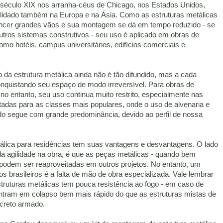
 século XIX nos arranha-céus de Chicago, nos Estados Unidos,
lidado também na Europa e na Ásia. Como as estruturas metálicas
cer grandes vãos e sua montagem se dá em tempo reduzido - se
tros sistemas construtivos - seu uso é aplicado em obras de
omo hotéis, campus universitários, edifícios comerciais e
o da estrutura metálica ainda não é tão difundido, mas a cada
quistando seu espaço de modo irreversível. Para obras de
no entanto, seu uso continua muito restrito, especialmente nas
ltadas para as classes mais populares, onde o uso de alvenaria e
o segue com grande predominância, devido ao perfil de nossa
tálica para residências tem suas vantagens e desvantagens. O lado
da agilidade na obra, é que as peças metálicas - quando bem
podem ser reaproveitadas em outros projetos. No entanto, um
s brasileiros é a falta de mão de obra especializada. Vale lembrar
ruturas metálicas tem pouca resistência ao fogo - em caso de
entram em colapso bem mais rápido do que as estruturas mistas de
ncreto armado.