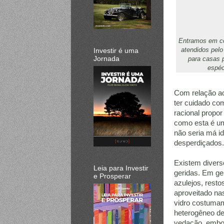
Entramos em co
atendidos pelo
Investir é uma
Jornada
para casas p
espéc
Com relação ao
ter cuidado co
racional propo
como esta é um
não seria má i
desperdiçados.
Existem divers
Leia para Investir
geridas. Em ger
e Prosperar
azulejos, rest
aproveitado nas
vidro costumam
heterogêneo d
vedação, embor