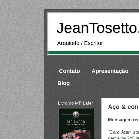
JeanTosett
Arquiteto / Escritor
Contato
Apresentação
Blog
Livro do MP Lafer
Aço & con
Mensagem rece
"Caro Jean, s
cerca de 240 qu