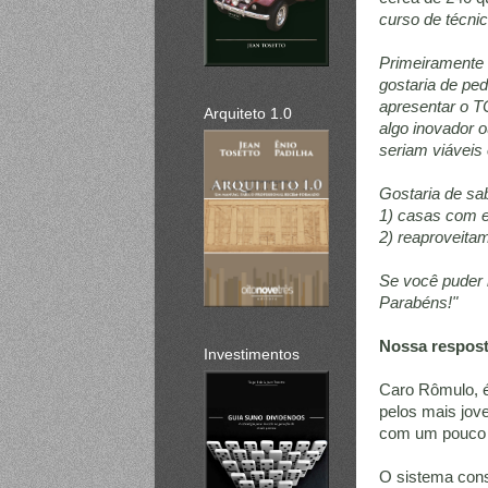
curso de técni
Primeiramente g
gostaria de pe
apresentar o T
Arquiteto 1.0
algo inovador o
seriam viáveis 
Gostaria de sa
1) casas com e
2) reaproveita
Se você puder 
Parabéns!"
Nossa respost
Investimentos
Caro Rômulo, é
pelos mais jove
com um pouco 
O sistema cons