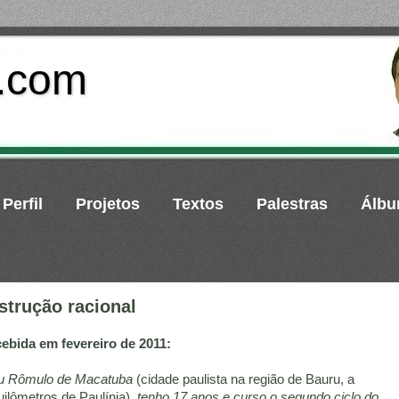
o.com
Perfil
Projetos
Textos
Palestras
Álb
strução racional
bida em fevereiro de 2011:
ou Rômulo de Macatuba
(cidade paulista na região de Bauru, a
ilômetros de Paulínia)
, tenho 17 anos e curso o segundo ciclo do