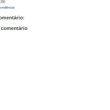
pondência
mentário:
 comentário