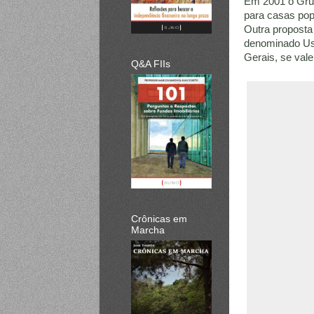
Em 2001 o Grup
para casas pop
Outra proposta
denominado Usit
Gerais, se val
Q&A FIIs
Crônicas em
Marcha