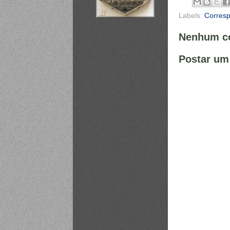
Labels:
Corres
Nenhum co
Postar um